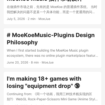
20 或更高版本 Git Chrome / Edge 等 Chromium 内核浏览器
安装依赖 git submodule update --init --recursive npm install
在做插件市场之前，先有的是 MoeKoe 的普通插件系统。 当时
npm run install:app npm run install:app 会分别安装
我想解决的问题不是某一个具体功能，而是一个更通用的问
MoeKoeMusic 与 MoeKoeMusic/api 的依赖。安装后建议检查
题：播放器里总会冒出很多小需求，有些人想改界面，有些人
July 5, 2026
·
2 min
·
MoeJue
子模块工作区，避免把上游 lockfile 的非预期变化提交进去。
想加一个工具弹窗，有些人想接自己的服务。如果每个想法都
构建扩展 npm run build 构建产物会输出到： dist/extension
往主程序里塞，主程序会越来越重，也越来越难维护。 所以我
安装到浏览器 打开 chrome://extensions 或
一开始给插件系统定的方向很明确：主程序只提供插件运行环
# MoeKoeMusic-Plugins Design
edge://extensions。 启用“开发者模式”。 点击“加载已解压的
境和管理入口，具体功能交给插件自己做。插件能独立安装、
Philosophy
扩展程序”。 选择本项目下的 dist/extension 目录。 不要加载
独立卸载，坏了也尽量不要影响播放器本体。 上一篇我写的是
源码目录 extension，否则浏览器会提示清单或背景脚本加载失
MoeKoeMusic-Plugins 这个插件登记仓库。那边解决的是“插件
When I first started building the MoeKoe Music plugin
败。 ...
市场的数据怎么产生”：用户用 Issue 提交，Action 校验，维护
ecosystem, there was no online plugin marketplace feature
者审核，通过后写进 plugins.json。 但光有登记仓库还不够。
yet. Later, based on community suggestions, the plugin
June 20, 2026
·
8 min
·
MoeJue
真正对用户来说，插件市场不是 GitHub 上的一份 JSON，而是
marketplace came into being [Add official/community
客户端里一个能看、能搜、能安装、能更新的入口。 所以这篇
plugin repositories to extend product functionality] If
就换到 MoeKoe Music 主项目里，专门聊客户端的插件市场部
plugins can be developed by the community, how should
I'm making 18+ games with
分。 为什么选 Chrome Extension 这一套 MoeKoe 是 Electron
the plugin marketplace be managed? The most
应用，Electron 本身就有加载扩展的能力。既然底层已经能跑
losing "equipment drop" 🔞
straightforward approach would be to pull all plugin source
Chrome Extension，那就没必要再从零设计一套插件格式。 这
code into a single monorepo. But the more I thought about
Continuing from: 《同一个动画，我用三种技术栈实现的区
样做有几个好处: 第一，插件作者不用学一套完全陌生的格式。
it, the more awkward it felt. Each plugin has its own author,
别?》 WebGL Rock-Paper-Scissors Mini Game (Anime Style)
manifest.json、popup.html、background.js 都是浏览器扩展
its own release cadence, its own build process. Stuffing
The rules are pretty standard: Rock > Scissors Scissors >
里很常见的概念。 第二，插件天然有清单文件。主程序可以先