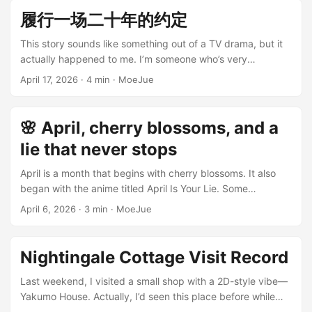
动，就具备普通桌面程序的系统访问能力。 ...
code → debug → fix bugs → launch What does it look like
履行一场二十年的约定
now? I describe the requirement → AI writes the code → AI
fixes the bugs → I glance at it → launch ...
This story sounds like something out of a TV drama, but it
actually happened to me. I’m someone who’s very
sentimental. Due to family reasons, I left that place at an
April 17, 2026
·
4 min
·
MoeJue
early age. The concept of “growing up together (childhood
friends)” has always been vague to me—and because of
this, I’ve always envied those who could grow up side by
🌸 April, cherry blossoms, and a
side with deep affection. After growing up, I always felt like
lie that never stops
I was constantly drifting. Habitually leaving early,
abandoning my friends behind. ...
April is a month that begins with cherry blossoms. It also
began with the anime titled April Is Your Lie. Some
moments are defined by the works that surround them.
April 6, 2026
·
3 min
·
MoeJue
Like now, whenever April arrives, it’s hard not to recall that
line: “April is your lie.” One day, you suddenly look up and
notice a tree you’ve never paid attention to before, already
Nightingale Cottage Visit Record
quietly blooming in pink. 📷 A Backdrop Straight Out of an
Anime That day, I just saw two people ahead— ...
Last weekend, I visited a small shop with a 2D-style vibe—
Yakumo House. Actually, I’d seen this place before while
scrolling online. It was described as an interesting little