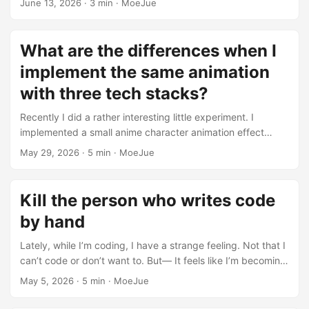
June 13, 2026
·
3 min
·
MoeJue
them all into the official repo would not only drive up
Paper Paper > Rock But the fun part is: Losing means
读 manifest.json，判断插件名称、版本、描述、权限、弹窗入
maintenance costs but also blur the lines of responsibility.
taking off clothes. Yep, it’s that straightforward. The Origin
口、最低支持版本这些信息。 第三，Electron 可以直接加载插
...
Was Actually “I Wanted to Study Sprite Sheets” At first, I
件目录，不需要我自己写一个脚本沙箱。 展示、搜索、分页和
What are the differences when I
had no intention of making a game at all. I just wanted to
状态 插件市场不是只要能安装就行，还要能快速判断： 这个插
implement the same animation
study: atlas sprite layer compositing animation clipping
件是干什么的 我有没有装过 我装的是不是旧版本 这个插件有没
Stuff like that. Then I thought: “There’s gotta be a real use
with three tech stacks?
有更高版本要求 它有没有联网、文件访问、本地二进制这些风
case, right?” ...
险点 分页,搜索,更新,状态 所以市场卡片里展示的不只是“安
Recently I did a rather interesting little experiment. I
装”按钮。 确保插件目录存在 调用Electron下载安装、卸旧版、
implemented a small anime character animation effect
装新版 注册插件相关 IPC 加载 Chrome 扩展 加载 Native Host
using three different approaches: WebGL Canvas 2D Pure
索引和授权系统 已安装插件 插件管理页里的“已安装插件”不是
May 29, 2026
·
5 min
·
MoeJue
DOM + CSS The effect itself isn’t complicated: Eye blinking
只读 Electron 当前加载的扩展。它会把两类信息合并：
Eyebrow/lower eyelid联动 Sweat droplet gently swaying
session.defaultSession.getAllExtensions() 拿到已加载扩展
Ahoge (hair antenna) swinging But the really interesting
scanExtensions() 扫描磁盘插件目录，读取 manifest、图标、
Kill the person who writes code
part isn’t actually “making it work.” It’s: When implementing
popup、Native Host 声明 前端拿到这些字段后，就能显示：
by hand
the same thing with three different tech stacks, how
插件名称、描述、版本、作者 图标 是否是 MoeKoe 适配插件
different are they really? ...
当前客户端版本是否低于插件 minversion 是否有 popup 设置
Lately, while I’m coding, I have a strange feeling. Not that I
页 是否声明了本地二进制程序 Native Host 这是2.0版本新增的
can’t code or don’t want to. But— It feels like I’m becoming
插件功能. 插件系统里最需要小心的是 Native Host，也就是插
less and less necessary. Previously, for a feature from
May 5, 2026
·
5 min
·
MoeJue
件附带本地可执行程序的能力。 普通前端插件再怎么折腾，大
requirement to launch, the path was basically this: I
多还是在浏览器扩展模型里。但本地程序不一样。它一旦启
understand the requirement → design the solution → write