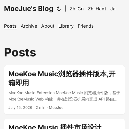
MoeJue's Blog
|
Zh-Cn
Zh-Hant
Ja
Posts
Archive
About
Library
Friends
Posts
MoeKoe Music浏览器插件版本,开
箱即用
MoeKoe Music Extension MoeKoe Music 浏览器插件版，基于
MoeKoeMusic Web 构建，并在浏览器扩展内完成 API 路由兼
容。 🌎 GitHub仓库 特性 点击浏览器插件图标后打开独立窗口
July 15, 2026
·
2 min
·
MoeJue
运行 MoeKoeMusic。 无需用户配置 API 地址，也无需额外启
动本地 API 服务。 保留 MoeKoeMusic 原有 Web 页面与交
互，兼容浏览器扩展运行环境。 快速开始 环境要求 Node.js
MoeKoe Music 插件市场设计