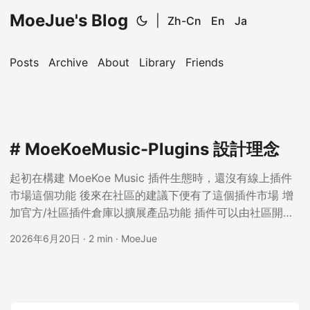
MoeJue's Blog
|
Zh-Cn
En
Ja
Posts
Archive
About
Library
Friends
# MoeKoeMusic-Plugins 設計理念
起初在構建 MoeKoe Music 插件生態時，還沒有線上插件
市場這個功能 後來在社區的建議下便有了這個插件市場 增
加官方/社區插件倉庫以擴展產品功能 插件可以由社區開
發，那插件市場應該怎麼管？ 最直接的做法當然是把所有
2026年6月20日
·
2 min
·
MoeJue
插件源碼都收進一個大倉庫裡。但這個方案越想越彆扭。每
個插件都有自己的作者、自己的發佈節奏、自己的構建方
式。把它們全塞進官方倉庫，不僅維護成本高，也會把責任
邊界搞得很模糊。 所以這個倉庫最後沒有被設計成「插件