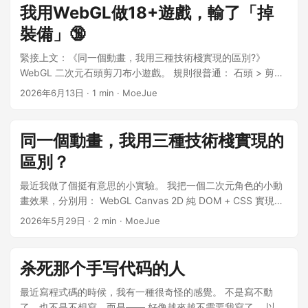
源碼倉庫」，而是變成了一個「插件登記與索引倉庫」。它
我用WebGL做18+遊戲，輸了「掉
只做幾件事： 接收插件上架、更新、下架和舉報申請 自動
裝備」🔞
做一輪基礎校驗和靜態識別 把人工審核通過時的插件快照
記錄下來 維護客戶端可以讀取的 plugins.json 順手把
緊接上文：《同一個動畫，我用三種技術棧實現的區別?》
WebGL 二次元石頭剪刀布小遊戲。 規則很普通： 石頭 > 剪刀
README 裡的插件列表更新出來，方便人看 一個可追溯的
剪刀 > 布 布 > 石頭 但有趣的是在於： 輸了會脫衣服。 對,就是
登記簿：誰提交的、審核的是哪個版本、下載地址是什麼、
2026年6月13日
·
1 min
·
MoeJue
這麼簡單粗暴。 起因其實是「我想研究精靈圖」 一開始我根本
是否有網絡或文件權限，都落在一份清楚的數據裡。 市場
沒想做遊戲。 我只是想研究： atlas sprite 圖層疊加 動畫裁剪
索引，而不是源碼倉庫 倉庫根目錄最重要的文件是
這些東西。 然後想著：「總得有個實際應用場景吧？」 於是腦
同一個動畫，我用三種技術棧實現的
plugins.json。它就是插件市場真正消費的數據源。 { "id":
子一抽： 那乾脆做個二次元脫衣猜拳。 然後項目開始朝奇怪方
區別？
"custom-app-background", "name": "自定義背景圖",
向狂奔。 這個項目最麻煩的其實不是遊戲邏輯 石頭剪刀布規則
"description": "為MoeKoe Music提供自定義背景圖能力，
簡單得離譜。 真正麻煩的是：衣服層級 因為角色不是：「一張
最近我做了個挺有意思的小實驗。 我把一個二次元角色的小動
完整圖片」 而是： 底圖 (防粿體被抓包,特意加密了) 衣服 A 衣
支持透明度調節。", "iconUrl": "...", "version": "1.0.0",
畫效果，分別用： WebGL Canvas 2D 純 DOM + CSS 實現了
服 B 衣服 C 配飾 遮擋層 不停疊。 「脫衣」其實是圖層管理 玩
"minversion": "1.6.1", "...":"....", "buildRequired": false,
三遍。 效果本身不複雜： 眨眼 眉毛/下眼皮聯動 流汗輕微飄動
2026年5月29日
·
2 min
·
MoeJue
家贏了： 按設定好的順序移除一件衣服 電腦贏了： 再按逆序穿
"networkAccess": false, "fileAccess": false,
呆毛甩動 但真正有意思的，其實不是「做出來」。 而是： 同一
回來 聽起來簡單。 實際上會遇到一堆問題： 比如「不能瞬間露
"binaryContent": false, "snapshot": { "iconUrl": "...",
個東西，用三種技術棧實現時，到底會差多少？ 本質上就是一
底圖」 這個特別關鍵。 如果你： 先刪舊衣服 再加新衣服 中間
次「前端圖形學味很濃」的復刻實驗。 一開始只是想復刻一個
"repository": "MoeKoeMusic/custom-app-background-
杀死那个手写代码的人
可能會閃出底圖。 於是視覺效果會特別怪。 所以我後來用了：
呆毛動畫 靈感來源：https://tamanidamani.itch.io/nijikas-
plugin", "commitSha":
reveal 覆蓋邏輯 新的層會立刻頂上。 盡量避免： 「裸體一幀
ahoge 我當時想法特別簡單：「如果是我,要怎麼實現？」 然後
最近寫程式碼的時候，我有一種很奇怪的感覺。 不是寫不動
"dbf72d38c8cf6b1d1cefdf8ce15798d565678995",
閃現」。 雖然本身這項目看起來不正經 但至少技術上要優雅。
越做越上頭。最後直接演變成： 那我乾脆把 WebGL、
了，也不是不想寫，而是—— 好像越來越不需要我寫了。 以前