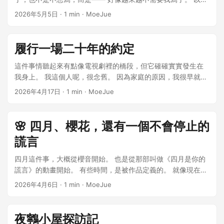
"downloadUrl": "hxx.zip", "release": null } } 我不想讓市場
WebGL 在這裡真的很舒服 這個項目我最後選 WebGL 做。 原
Canvas2D、DOM 三種方案都做一遍算了。 於是倉庫就變成了
一個功能，從需求到上線，基本是這樣的路徑： 我理解需求 →
2026年5月5日
·
1 min
·
MoeJue
因很簡單：圖層太多。 ...
記錄永遠指向插件倉庫「當前最新代碼」。因為作者今天提
現在這樣： canvas/ canvas2D/ dom/ 三個版本同效果實現。
設計方案 → 寫程式碼 → 除錯 → 改 bug → 上線 現在變成什麼
交的代碼，和審核那天看到的代碼，可能已經不是同一份東
先說結論 如果只讓我說一句話： WebGL 最強，但 Canvas2D
樣？ 我描述需求 → AI 寫程式碼 → AI 改 bug → 我看一眼 → 上
西了。插件市場真正應該承認的是：審核通過時的那個版
最舒服，DOM 最適合業務 1. WebGL 版本：最像「真正遊戲開
線 中間那一大段「寫程式碼」的過程，突然變得很薄，甚至可
履行一場二十年的約定
發」 這個版本是最折騰的。 因為它本質上已經不是「前端動
以沒有。 這件事，一開始挺爽的。 但爽著爽著，會有一點不
本。 所以這個專案裡面有一個核心原則： 上架的不是一個
畫」了, 而是：GPU 圖形編程 它到底怎麼實現的？ 核心思路其
安。 過去程式設計師，除了「完成任務」後獲得的成就感，在
這件事情聽起來有點像電視劇裡的橋段，但它確確實實發生在
會漂移的倉庫地址，而是一個已經鎖定的快照。 對於不需
實就是： 底圖一層 精靈圖一層層貼 shader 控制繪製 JS 驅動
整個寫程式碼的過程中也能體會到很多樂趣。 寫程式碼這件
我身上。 我這個人呢，很念舊。 因為家庭的原因，我很早就離
要編譯的插件，快照鎖到默認分支當時的 commit。對於需
動畫參數 比如： 呆毛旋轉 眨眼裁剪 alpha 混合 這些其實都在
事，好像沒那麼重要了 我以前一直覺得，程式設計師最核心的
開了那個地方。關於「從小一起長大（發小）」這種事情，對
2026年4月17日
·
1 min
·
MoeJue
要編譯的插件，快照鎖到對應的 Release tag 和發行附件。
GPU 那邊做。 你會開始接觸： uniform texture shader UV 頂
能力，就是寫程式碼。 你寫得快不快、優不優雅、抽象得好不
我來說一直很模糊——也正因如此，我格外羨慕那些能從小陪
這樣後面真出了問題，也能回頭知道當時到底審核了什麼。
點座標 紋理座標 然後人會逐漸失去笑容。 但 WebGL 真強 當
好，這些東西構成了「水準」的差異。 但現在，這套標準在慢
伴彼此、感情深厚的人。 長大之後，我總覺得自己像是在不斷
Action 先跑，人最後拍板 用戶提交 Issue 時，需要選擇：
元素一多的時候, WebGL 那種： 「完全不慌」 的感覺特別明
慢失效。 很多程式碼，其實 AI 寫得比人快，也不一定比人差。
漂泊。習慣性地提前離開，把朋友丢在身後。 但偏偏就是為了
🌸 四月、櫻花，還有一個不會停止的
...
顯。 尤其是： ...
尤其是那種： CRUD 介面串接 常規邏輯處理 這些東西，AI 基
曾經的那一句—— 「我會回來的。」 沒想到，這一等，就是二
謊言
本上是碾壓式效率。 有時候我自己寫了一段，還會下意識丟給
十年。 我也知道，注定不會有人真的在那裡等我去履行這個約
AI： 「你幫我優化一下」 結果它不僅優化了，還順手把我沒想
定。 可即便如此，這件事還是成了我心裡的一個執念。 我以
四⽉這件事，⼤概從櫻⾳開始。 也是從那部叫做《四⽉是你的
到的情況補上了。 那一刻會有一點微妙—— 你開始分不清，這
為，回到那裡，能把思緒一下子拉回從前。 但真正站在那裡
謊⾔》的動畫開始。 有些時間，是被作品定義的。 就像現在，
段程式碼到底是誰寫的。 更詭異的是：你開始不想自己寫了 這
時，腦海裡只剩下零零散散的記憶—— 也許是忘了，亦或者是
只要一到四⽉，你很難不想起那句： “四⽉，是你的謊⾔。” 有
2026年4月6日
·
1 min
·
MoeJue
才是最危險的。 以前寫程式碼，是一種「控制感」： 每一行都
早已物是人非。 從來沒想過，二十年後我還會站在這裡。 二十
⼀天你突然抬頭，發現街邊那棵你從來沒注意過的樹，已經悄
是我敲出來的，我知道它為什麼這樣寫，也知道哪裡可能出問
年前的我，也一定想不到，未來的自己會重新回到這個地方。
悄開滿了粉⾊。 📷 像從動畫裡走出來的背影 那天只是看到前面
題。 但現在，當你習慣把問題丟給 AI，你會發現： 自己寫，反
那一刻，有种穿越時空的神奇感,感覺很不可思議. 甚至會忍不住
兩個⼈—— 一個⾦髮、一個深⾊頭髮，校服、短裙、外套，背
夜鸋小屋探訪記
而變慢了。 甚至會有一種感覺： 「我為什麼要親自寫？」 這不
去想—— 或許從另一個維度看，是不是二十年前的我，和現在