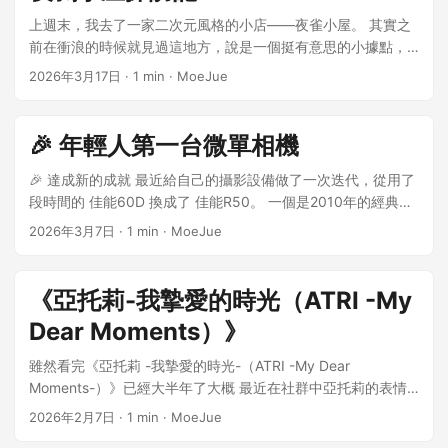
影走在櫻⾳樹下的時候，有那麼⼀瞬間真的很像從動畫裡掉出
是偷懶，這是效率的自然選擇。 就像你不會手算大整數一樣，
的我，在同一個時間點重合了。 這趟回來，也算是一場一個人
來的角色。 那⼀瞬間真的有點恍惚 現實突然短暫地變成了二次
上週末，我去了一家二次元風格的小店——夜雀小屋。 其實之
你也不會再想手動寫那些「可以被自動完成」的程式碼。 程式
的旅行。 照片都是用手机隨手拍的，一邊走一邊拍，畫面有點
元。 有點像你在看番的時候會想： “如果這種畫⾯出現在現
前在衝浪的時候就見過這地方，說是一個挺有意思的小據點，
設計師，正在變成另外一種角色 慢慢你會發現，你每天在做的
晃。 為了不讓自己看起來太孤單，我甚至在照片裡P了一個人
實，會是什麼感覺？” 🎹 四⽉，是被⾳樂記住的四⽉ 在《四⽉
藏在一箇公園裡面，喜歡二次元或者東方Project的人基本都會
2026年3月17日
·
1 min
·
MoeJue
事情變了。 不再是： ...
進去。 曾經那個操場，在小時候的我眼裡大得不可思議。 每到
是你的謊⾔》裡，四⽉不是⼀個普通的⽉份。 它是開始，也是
覺得很親切。週末剛好有空，就慕名過去看了一下。 結果進去
晚上，總有一大群人在那裡跳廣場舞。 最熟悉的便是《月亮之
結束。 是重逢，是改變，也是告別。 故事裡充滿了古典⾳樂，
之後的第一感覺就是： 這地方比我預想的還要「濃度高」。 門
上》《最炫民族風》，那時可熱鬧了。 給你們看看一個沒有人
像《蕭邦第⼀敘事曲》這樣的曲⼦，總是帶著⼀種說不清的情
口就已經很有氣氛 還沒進門的時候，其實就已經能看出這家店
🎉 年輕人第一台微單相機
類十多年之後的城市長什麼樣看看 還記得，當年我在這裡戴上
緒—— 溫柔，但不穩定。 明亮，但藏著⼀點點疼。 就像四⽉本
的風格了。 門口放著一個很大的靈夢玩偶，坐在那裡一臉淡
了紅領巾， 由五六年級的哥哥姐姐幫我繫上——那是成為少先
身。 🌸 櫻⾳為什麼總讓⼈難過⼀點點？ 櫻⾳其實沒有什麼特
定，看起來像是在負責「看店」。 老實說第一眼看到的時候我
🎉 達成新的成就 最近給自己的攝影設備做了一次迭代，從用了
隊員的時刻。 那家電影院，我從來沒進去過。 而如今，它的屋
別。 但它開得太短了。 短到你剛意識到「啊，春天來了」，它
還愣了一下，這種大小的娃娃擺在門口還是挺有衝擊力的。 而
段時間的 佳能60D 換成了 佳能R50。 一個是2010年的經典中
頂已经完全塌了。 其實在來之前，從衛星地圖上我就已經看到
就已經準備結束了。 就像那部動畫⼀樣—— 你明明覺得故事才
且那種「表情很冷靜但又有一點呆」的感覺，非常符合靈夢的
端單反，一個是2023年的入門無反。兩台相機跨越了十幾年的
2026年3月7日
·
1 min
·
MoeJue
—— 學校，早就變了樣。 操場被移平了，連大門都找不到。 它
剛開始， 卻在不知不覺中走向結尾。 櫻⾳的花期通常只有⼀兩
氣質。 好大一坨的靈夢 某種意義上，這玩意已經算是一個打卡
技術代差，就想試試現在的無反到底是什麼感覺。 一、我的第
已经完全不是記憶裡的樣子了,座椅幾乎已經全部被移走了. 竟然
週。 風⼀吹，就開始掉。 你甚⾄來不及留下些什麼，它就已經
點了。 店裡的展示櫃基本是「信仰陳列」 進門之後，最吸引我
一台單反：佳能60D 佳能60D算是很多攝影愛好者曾經的「夢
還有好多我不知道的教室—— 標本室,圖書館,器材室….畢竟那
變成回憶。 🧃 四⽉，是剛剛好來不及的時間 四⽉很奇怪。 它
注意的是一個玻璃展示櫃。 裡面擺了不少手辦、CD，還有一些
想機」。 我當初買它主要因為： 手感很好 操控專業 價格比7D
《亞托莉-我摯愛的時光（ATRI -My
時我們的課本上標註著"本課本由國家免費提供" 還在老舊的值
不穩定，但又很真實。 你會更容易去注意一些平時不會在意的
東方相關的周邊。 看得出來這些東西不是隨便堆的，而是比較
更親民 EF鏡頭很多 那時候覺得60D挺「專業」的：機身不小，
日表上看到了曾經熟悉的名字,好奇怪的呀,為什麼這麼久了會在
Dear Moments）》
東西，比如： 路邊的樹 別人的背影 一陣風 或者⼀段⾳樂 甚⾄
用心地擺了一整排。 最大的那個手辦特別顯眼，做工也很精
按鍵也多，看起來很像攝影師用的相機（笑）。 60D最大的特
這是小時候在學校看電影的教室。 那時候覺得特別大，我們一
只是看到有⼈走在前面，都會忍不住腦補⼀段故事。 就像那天
緻，燈光打下來之後整體氛圍感挺強的。 牆上的柜子簡直像一
點其實是 可靠和耐用： 電池特別耐用，一塊電池可以拍很久 機
群男生總喜歡躲在最後一排，黑漆漆的地方。 這棵樹也是。 小
雖然看完《亞托莉 -我摯愛的時光-（ATRI -My Dear
那兩個背影⼀樣。 也許他們什麼都不是。 但在那一刻—— 他們
個小型博物館 店裡還有一整面牆的木柜子，上面擺滿了各種東
身扎實，拿在手裡很有「相機的感觉」 光學取景器拍照很有儀
時候它還沒我大腿粗，也就比我高一點。 現在，已經長成了參
Moments-）》已經大半年了大概 最近在社群中亞托莉的表情
像極了⼀個故事的開頭。 📝 寫在最後 有時候會覺得， 我們喜
西。 包括： 各種東方角色的玩偶 小手辦 吊飾 同人周邊 整體感
式感 但隨著時間推移，我也慢慢感受到它的一些不足： 對焦點
天大樹。 你好啊，老朋友。 我又回來了。 給你們看看曾經的老
包突然多了起來,又把我拉回了思緒. 在我的推薦下@九日同學也
2026年2月7日
·
1 min
·
MoeJue
歡櫻⾳， 不是因為它多好看。 而是因為它太像某些東西了——
覺有點像是把很多年的興趣全部擺出來展示。 中間還有一張芙
只有9個 對焦速度不算快 影片只有1080p 機身比較重 尤其是現
物件，你能認識幾個嗎？ 街道空無一人，雜草叢生，路面破破
去看了,並也玩了game. 本來以為是那種「可愛機器人 × 日常治
短暫、⽤⼒、然後結束。 就像《四⽉是你的謊⾔》講的那樣。
蘭的立牌，被放在很顯眼的位置。 整個柜子看下來其實挺有意
在手機和新相機發展很快，這台老單反開始顯得有點「跟不上