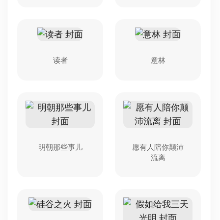
读者
意林
明朝那些事儿
愿有人陪你颠沛
流离