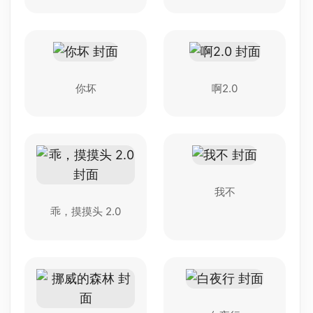
你坏
啊2.0
我不
乖，摸摸头 2.0