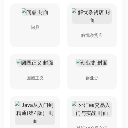
问鼎
解忧杂货店
圆圈正义
创业史