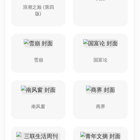
浪潮之巅 (第四
版)
雪崩
国富论
南风窗
商界