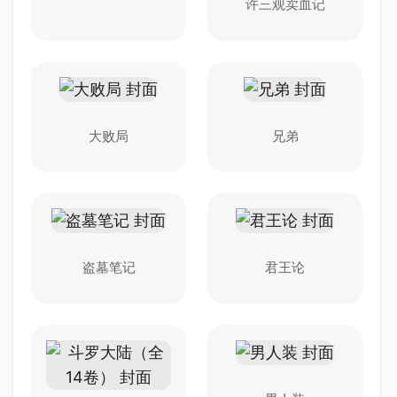
许三观卖血记
大败局
兄弟
盗墓笔记
君王论